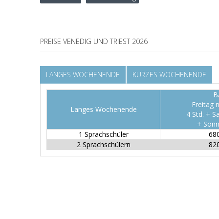
PREISE VENEDIG UND TRIEST 2026
LANGES WOCHENENDE
KURZES WOCHENENDE
B
Freitag 
Langes Wochenende
4 Std. + S
+ Sonn
1 Sprachschüler
68
2 Sprachschülern
82