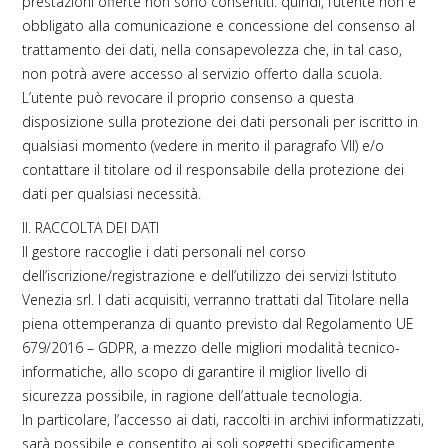
prestazioni offerte non sono consentiti: quindi, l’utente non è
obbligato alla comunicazione e concessione del consenso al
trattamento dei dati, nella consapevolezza che, in tal caso,
non potrà avere accesso al servizio offerto dalla scuola.
L’utente può revocare il proprio consenso a questa
disposizione sulla protezione dei dati personali per iscritto in
qualsiasi momento (vedere in merito il paragrafo VII) e/o
contattare il titolare od il responsabile della protezione dei
dati per qualsiasi necessità.
II. RACCOLTA DEI DATI
Il gestore raccoglie i dati personali nel corso
dell’iscrizione/registrazione e dell’utilizzo dei servizi Istituto
Venezia srl. I dati acquisiti, verranno trattati dal Titolare nella
piena ottemperanza di quanto previsto dal Regolamento UE
679/2016 – GDPR, a mezzo delle migliori modalità tecnico-
informatiche, allo scopo di garantire il miglior livello di
sicurezza possibile, in ragione dell’attuale tecnologia.
In particolare, l’accesso ai dati, raccolti in archivi informatizzati,
sarà possibile e consentito ai soli soggetti specificamente