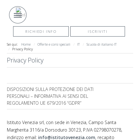
RICHIEDI INFO
ISCRIVITI
Sei qui:
Home
Offerte e corsi speciali
IT
Scuola di italiano IT
Privacy Policy
Privacy Policy
DISPOSIZIONI SULLA PROTEZIONE DEI DATI
PERSONALI – INFORMATIVA AI SENSI DEL
REGOLAMENTO UE 679/2016 “GDPR”
Istituto Venezia srl, con sede in Venezia, Campo Santa
Margherita 3116/a Dorsoduro 30123, P.IVA 02798070278,
indirizzo email:
info@istitutovenezia.com
, recapito